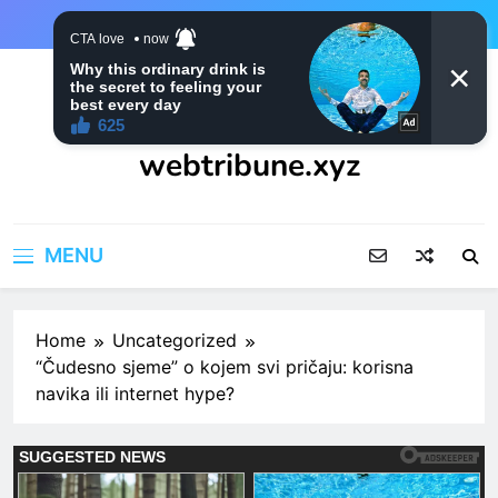
Skip
to
content
webtribune.xyz
MENU
Home
Uncategorized
“Čudesno sjeme” o kojem svi pričaju: korisna
navika ili internet hype?