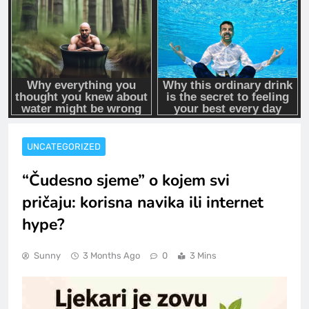
UNCATEGORIZED
“Čudesno sjeme” o kojem svi
pričaju: korisna navika ili internet
hype?
Sunny
3 Months Ago
0
3 Mins