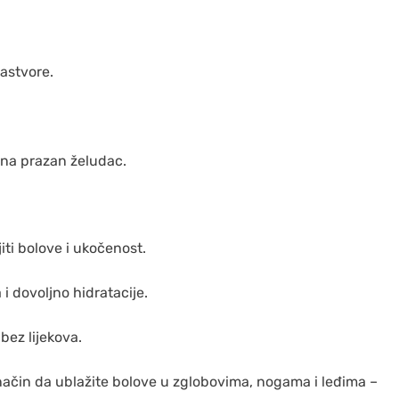
astvore.
 na prazan želudac.
i bolove i ukočenost.
i dovoljno hidratacije.
bez lijekova.
 način da ublažite bolove u zglobovima, nogama i leđima –