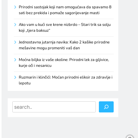
Prirodni sastojak koji nam omogućava da spavamo 8
sati bez prekida i pomaže sagorijevanje masti
Ako vam u kući sve krene nizbrdo – Stari trik sa solju
koji „tjera baksuz“
Jednostavna jutarnja navika: Kako 2 kašike prirodne
mešavine mogu promeniti vaš dan
Moćna biljka iz vaše okoline: Prirodni lek za gljivice,
kurje oči i nesanicu
Ruzmarin i klinčići: Moćan prirodni eliksir za zdravlje i
lepotu
Search