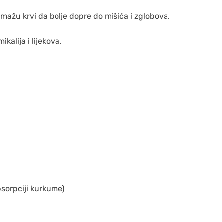
omažu krvi da bolje dopre do mišića i zglobova.
kalija i lijekova.
psorpciji kurkume)