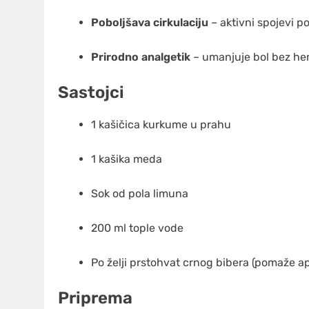
Poboljšava cirkulaciju
– aktivni spojevi p
Prirodno analgetik
– umanjuje bol bez hemi
Sastojci
1 kašičica kurkume u prahu
1 kašika meda
Sok od pola limuna
200 ml tople vode
Po želji prstohvat crnog bibera (pomaže a
Priprema