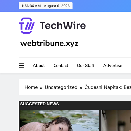
Skip
1:56:38 AM
August 6, 2026
to
content
webtribune.xyz
About
Contact
Our Staff
Advertise
Home
Uncategorized
Čudesni Napitak: Bez