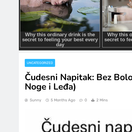
UNCATEGORIZED
Čudesni Napitak: Bez Bolo
Noge i Leđa)
Sunny
5 Months Ago
0
2 Mins