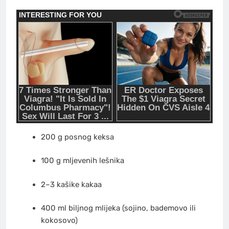
200 g posnog keksa
100 g mljevenih lešnika
2–3 kašike kakaa
400 ml biljnog mlijeka (sojino, bademovo ili
kokosovo)