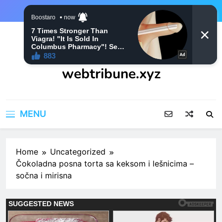
Skip
to
content
webtribune.xyz
MENU
Home
Uncategorized
Čokoladna posna torta sa keksom i lešnicima –
sočna i mirisna