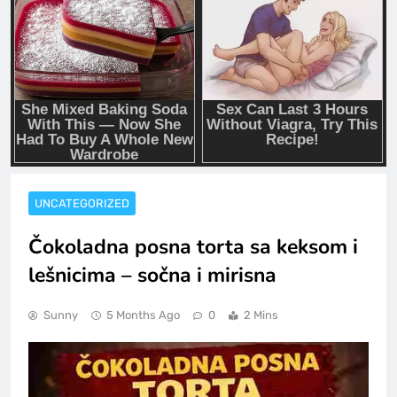
UNCATEGORIZED
Čokoladna posna torta sa keksom i
lešnicima – sočna i mirisna
Sunny
5 Months Ago
0
2 Mins