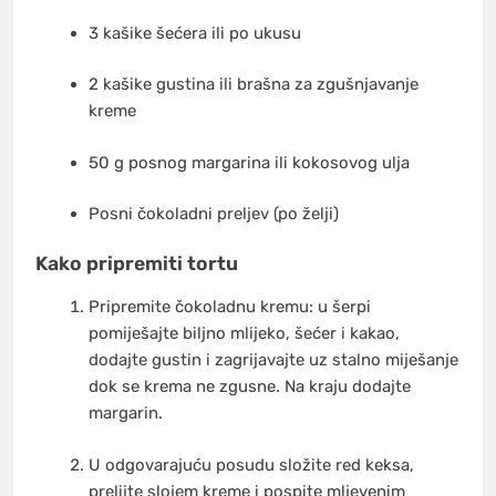
3 kašike šećera ili po ukusu
2 kašike gustina ili brašna za zgušnjavanje
kreme
50 g posnog margarina ili kokosovog ulja
Posni čokoladni preljev (po želji)
Kako pripremiti tortu
Pripremite čokoladnu kremu: u šerpi
pomiješajte biljno mlijeko, šećer i kakao,
dodajte gustin i zagrijavajte uz stalno miješanje
dok se krema ne zgusne. Na kraju dodajte
margarin.
U odgovarajuću posudu složite red keksa,
prelijte slojem kreme i pospite mljevenim