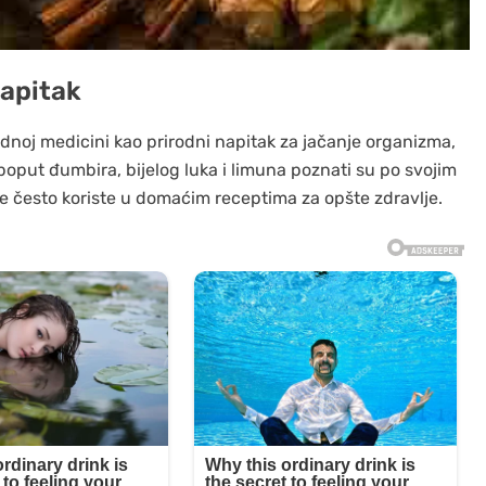
apitak
odnoj medicini kao prirodni napitak za jačanje organizma,
oput đumbira, bijelog luka i limuna poznati su po svojim
e često koriste u domaćim receptima za opšte zdravlje.