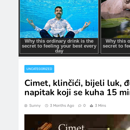
UNCATEGORIZED
Cimet, klinčići, bijeli luk, 
napitak koji se kuha 15 m
Sunny
3 Months Ago
0
3 Mins