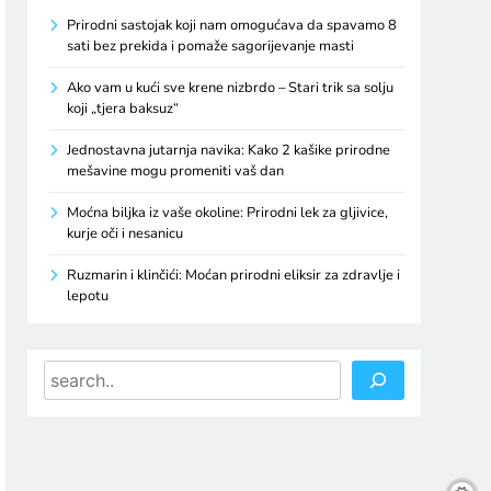
Prirodni sastojak koji nam omogućava da spavamo 8
sati bez prekida i pomaže sagorijevanje masti
Ako vam u kući sve krene nizbrdo – Stari trik sa solju
koji „tjera baksuz“
Jednostavna jutarnja navika: Kako 2 kašike prirodne
mešavine mogu promeniti vaš dan
Moćna biljka iz vaše okoline: Prirodni lek za gljivice,
kurje oči i nesanicu
Ruzmarin i klinčići: Moćan prirodni eliksir za zdravlje i
lepotu
Search