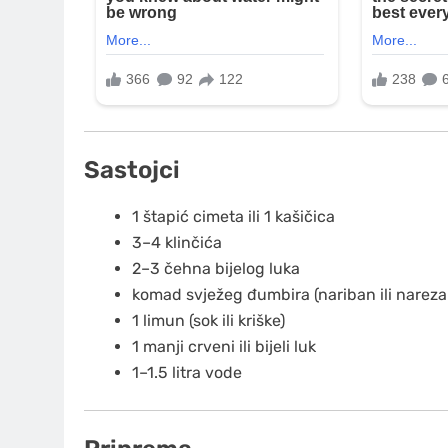
Sastojci
1 štapić cimeta ili 1 kašičica
3–4 klinčića
2–3 čehna bijelog luka
komad svježeg đumbira (nariban ili nareza
1 limun (sok ili kriške)
1 manji crveni ili bijeli luk
1–1.5 litra vode