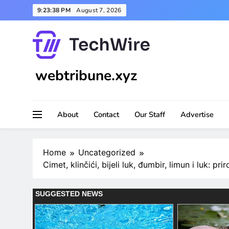
Skip
9:23:40 PM
August 7, 2026
to
content
webtribune.xyz
About
Contact
Our Staff
Advertise
Home
Uncategorized
Cimet, klinčići, bijeli luk, đumbir, limun i luk: p