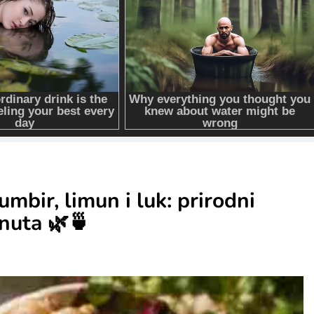
đumbir, limun i luk: prirodni
inuta 🌿🍵