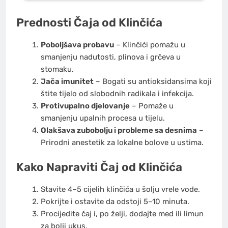
Prednosti Čaja od Klinčića
Poboljšava probavu
– Klinčići pomažu u
smanjenju nadutosti, plinova i grčeva u
stomaku.
Jača imunitet
– Bogati su antioksidansima koji
štite tijelo od slobodnih radikala i infekcija.
Protivupalno djelovanje
– Pomaže u
smanjenju upalnih procesa u tijelu.
Olakšava zubobolju i probleme sa desnima
–
Prirodni anestetik za lokalne bolove u ustima.
Kako Napraviti Čaj od Klinčića
Stavite 4–5 cijelih klinčića u šolju vrele vode.
Pokrijte i ostavite da odstoji 5–10 minuta.
Procijedite čaj i, po želji, dodajte med ili limun
za bolji ukus.