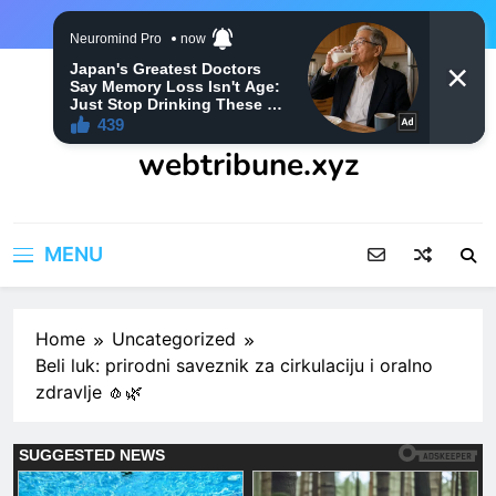
Skip
to
content
webtribune.xyz
MENU
Home
Uncategorized
Beli luk: prirodni saveznik za cirkulaciju i oralno
zdravlje 🧄🌿