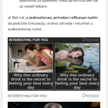
lijekovima za dijabetes treba da koriste beli luk
uz savjet ljekara.
🌿 Beli luk je
jednostavan, prirodan i efikasan način
da podržite cirkulaciju, oralno zdravlje i imunitet u
svakodnevnoj rutini.