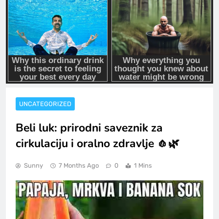
UNCATEGORIZED
Beli luk: prirodni saveznik za
cirkulaciju i oralno zdravlje 🧄🌿
Sunny
7 Months Ago
0
1 Mins