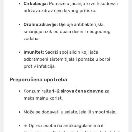
Cirkulacija:
Pomaže u jačanju krvnih sudova i
održava zdrav nivo krvnog pritiska.
Oralno zdravlje:
Djeluje antibakterijski,
smanjuje rizik od upala desni i neugodnog
zadaha.
Imunitet:
Sadrži spoj alicin koji jača
odbrambeni sistem tijela i pomaže u borbi
protiv infekcija.
Preporučena upotreba
Konzumirajte
1–2 sirova čena dnevno
za
maksimalnu korist.
Može se dodavati u salate, jela ili smoothieje.
⚠️ Oprez: osobe na antikoagulansima ili