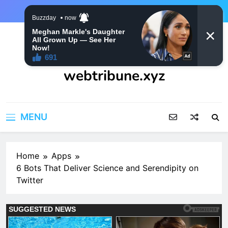
Skip
to
content
webtribune.xyz
MENU
Home
Apps
6 Bots That Deliver Science and Serendipity on
Twitter