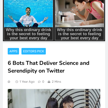
APPS
EDITORS PICK
6 Bots That Deliver Science and
Serendipity on Twitter
1 Year Ago
0
2 Mins