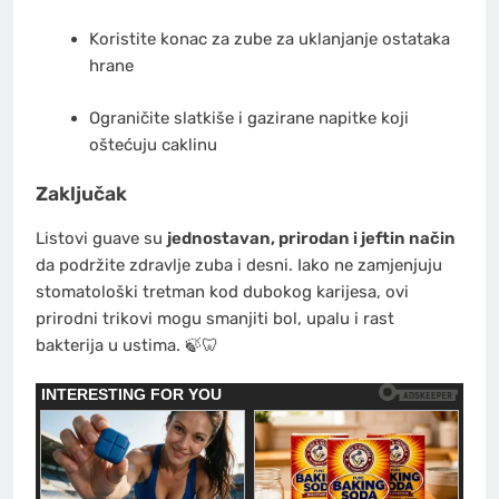
Koristite konac za zube za uklanjanje ostataka
hrane
Ograničite slatkiše i gazirane napitke koji
oštećuju caklinu
Zaključak
Listovi guave su
jednostavan, prirodan i jeftin način
da podržite zdravlje zuba i desni. Iako ne zamjenjuju
stomatološki tretman kod dubokog karijesa, ovi
prirodni trikovi mogu smanjiti bol, upalu i rast
bakterija u ustima. 🍃🦷