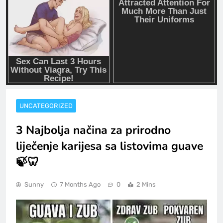
UNCATEGORIZED
3 Najbolja načina za prirodno
liječenje karijesa sa listovima guave
🍃🦷
Sunny
7 Months Ago
0
2 Mins