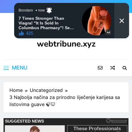
Skip
to
content
webtribune.xyz
MENU
Home
Uncategorized
3 Najbolja načina za prirodno liječenje karijesa sa
listovima guave 🍃🦷