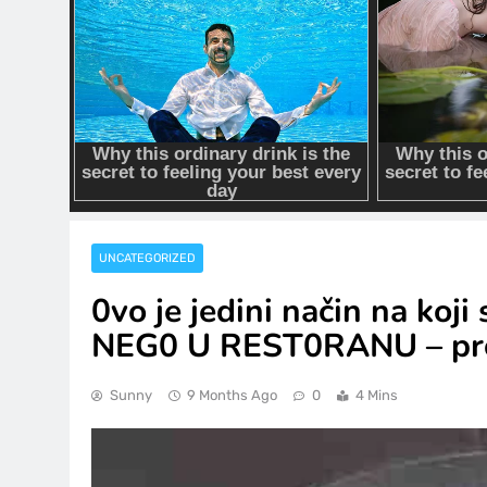
UNCATEGORIZED
0vo je jedini način na koj
NEG0 U REST0RANU – pro
Sunny
9 Months Ago
0
4 Mins