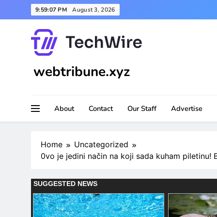
Skip
9:59:09 PM
August 3, 2026
to
content
webtribune.xyz
About
Contact
Our Staff
Advertise
Home
Uncategorized
0vo je jedini način na koji sada kuham pileti