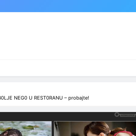
nu! B0LJE NEG0 U REST0RANU – probajte!