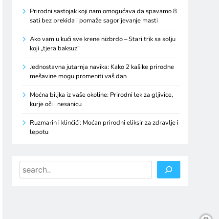
Prirodni sastojak koji nam omogućava da spavamo 8
sati bez prekida i pomaže sagorijevanje masti
Ako vam u kući sve krene nizbrdo – Stari trik sa solju
koji „tjera baksuz“
Jednostavna jutarnja navika: Kako 2 kašike prirodne
mešavine mogu promeniti vaš dan
Moćna biljka iz vaše okoline: Prirodni lek za gljivice,
kurje oči i nesanicu
Ruzmarin i klinčići: Moćan prirodni eliksir za zdravlje i
lepotu
Search