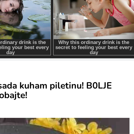
i sada kuham piletinu! B0LJE
bajte!