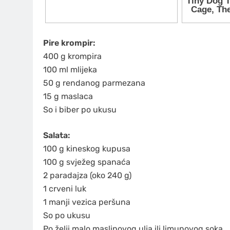
Pire krompir:
400 g krompira
100 ml mlijeka
50 g rendanog parmezana
15 g maslaca
So i biber po ukusu
Salata:
100 g kineskog kupusa
100 g svježeg spanaća
2 paradajza (oko 240 g)
1 crveni luk
1 manji vezica peršuna
So po ukusu
Po želji malo maslinovog ulja ili limunovog soka