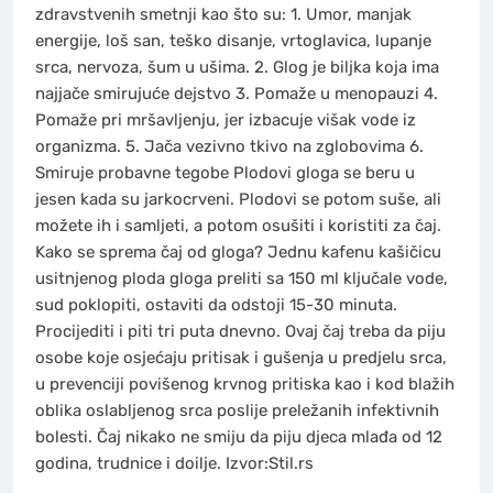
zdravstvenih smetnji kao što su: 1. Umor, manjak
energije, loš san, teško disanje, vrtoglavica, lupanje
srca, nervoza, šum u ušima. 2. Glog je biljka koja ima
najjače smirujuće dejstvo 3. Pomaže u menopauzi 4.
Pomaže pri mršavljenju, jer izbacuje višak vode iz
organizma. 5. Jača vezivno tkivo na zglobovima 6.
Smiruje probavne tegobe Plodovi gloga se beru u
jesen kada su jarkocrveni. Plodovi se potom suše, ali
možete ih i samljeti, a potom osušiti i koristiti za čaj.
Kako se sprema čaj od gloga? Jednu kafenu kašičicu
usitnjenog ploda gloga preliti sa 150 ml ključale vode,
sud poklopiti, ostaviti da odstoji 15-30 minuta.
Procijediti i piti tri puta dnevno. Ovaj čaj treba da piju
osobe koje osjećaju pritisak i gušenja u predjelu srca,
u prevenciji povišenog krvnog pritiska kao i kod blažih
oblika oslabljenog srca poslije preležanih infektivnih
bolesti. Čaj nikako ne smiju da piju djeca mlađa od 12
godina, trudnice i doilje. Izvor:Stil.rs