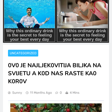
UNCATEGORIZED
0V0 JE NAJLJEK0VITIJA BILJKA NA
SVIJETU A K0D NAS RASTE KA0
K0R0V
Sunny
11 Months Ago
0
4 Mins