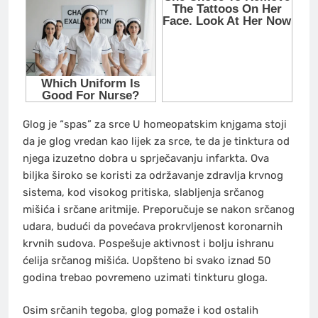
Glog je “spas” za srce U homeopatskim knjgama stoji
da je glog vredan kao lijek za srce, te da je tinktura od
njega izuzetno dobra u sprječavanju infarkta. Ova
biljka široko se koristi za održavanje zdravlja krvnog
sistema, kod visokog pritiska, slabljenja srčanog
mišića i srčane aritmije. Preporučuje se nakon srčanog
udara, budući da povećava prokrvljenost koronarnih
krvnih sudova. Pospešuje aktivnost i bolju ishranu
ćelija srčanog mišića. Uopšteno bi svako iznad 50
godina trebao povremeno uzimati tinkturu gloga.
Osim srčanih tegoba, glog pomaže i kod ostalih