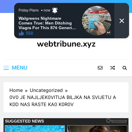
Skip
to
content
webtribune.xyz
MENU
Home
Uncategorized
0V0 JE NAJLJEK0VITIJA BILJKA NA SVIJETU A
K0D NAS RASTE KA0 K0R0V