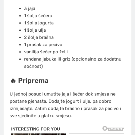
3 jaja
1 šolja šećera
1 šolja jogurta
1 šolja ulja
2 šolje brašna
1 prašak za pecivo
vanilija šećer po želji
rendana jabuka ili griz (opcionalno za dodatnu
sočnost)
🔥 Priprema
U jednoj posudi umutite jaja i šećer dok smjesa ne
postane pjenasta. Dodajte jogurt i ulje, pa dobro
izmiješajte. Zatim dodajte brašno i prašak za pecivo i
sve sjedinite u glatku smjesu.