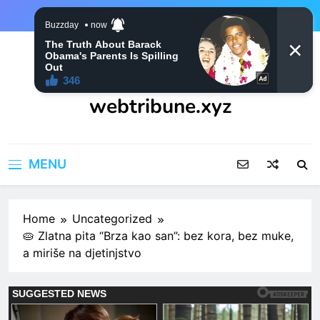
Skip
to
content
webtribune.xyz
MENU
Home
Uncategorized
🥧 Zlatna pita “Brza kao san”: bez kora, bez muke,
a miriše na djetinjstvo