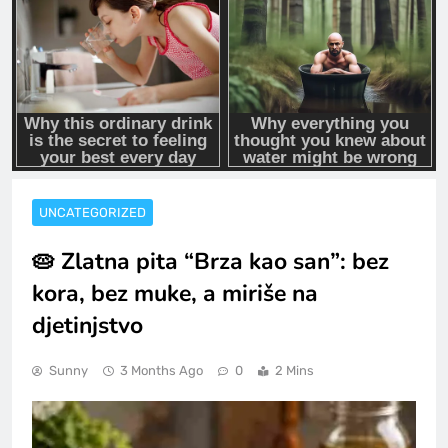
UNCATEGORIZED
🥧 Zlatna pita “Brza kao san”: bez
kora, bez muke, a miriše na
djetinjstvo
Sunny
3 Months Ago
0
2 Mins