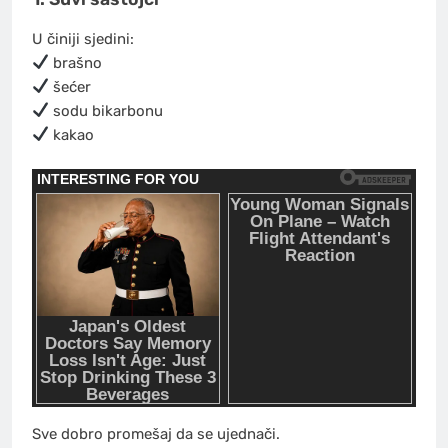
U činiji sjedini:
brašno
šećer
sodu bikarbonu
kakao
Sve dobro promešaj da se ujednači.