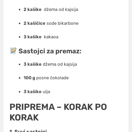
2 kašike
džema
od kajsija
2 kašičice
sode bikarbone
3 kašike
kakaoa
Sastojci za premaz:
3 kašike
džema od kajsija
100 g
posne čokolade
3 kašike
ulja
PRIPREMA – KORAK PO
KORAK
1. Suvi sastojci