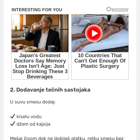
2. Dodavanje tečnih sastojaka
U suvu smesu dodaj:
kiselu vodu
džem od kajsija
Mešaj žicom dok ne dobiješ glatku, retku smesu bez