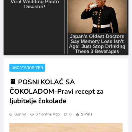
UNCATEGORIZED
🍫 POSNI KOLAČ SA
ČOKOLADOM-Pravi recept za
ljubitelje čokolade
Sunny
8 Months Ago
0
2 Mins