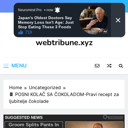
Skip
to
content
webtribune.xyz
MENU
Home
Uncategorized
🍫 POSNI KOLAČ SA ČOKOLADOM-Pravi recept za
ljubitelje čokolade