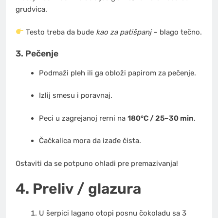
grudvica.
Testo treba da bude
kao za patišpanj
– blago tečno.
3. Pečenje
Podmaži pleh ili ga obloži papirom za pečenje.
Izlij smesu i poravnaj.
Peci u zagrejanoj rerni na
180°C / 25–30 min
.
Čačkalica mora da izađe čista.
Ostaviti da se potpuno ohladi pre premazivanja!
4. Preliv / glazura
U šerpici lagano otopi posnu čokoladu sa 3