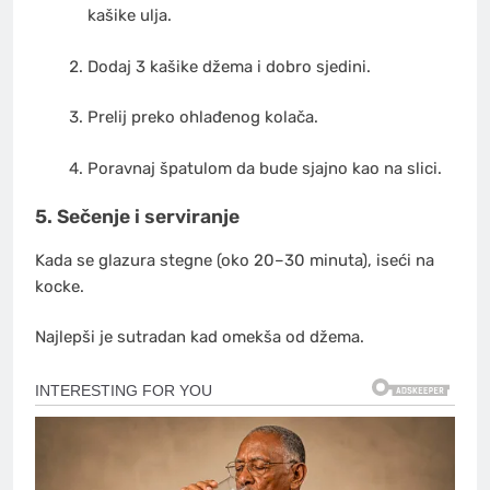
kašike ulja.
Dodaj 3 kašike džema i dobro sjedini.
Prelij preko ohlađenog kolača.
Poravnaj špatulom da bude sjajno kao na slici.
5. Sečenje i serviranje
Kada se glazura stegne (oko 20–30 minuta), iseći na
kocke.
Najlepši je sutradan kad omekša od džema.