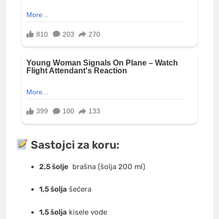
Sastojci za koru:
2,5 šolje
brašna
(šolja 200 ml)
1,5 šolja
šećera
1,5 šolja
kisele vode